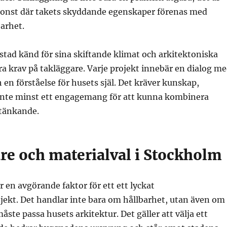
onst där takets skyddande egenskaper förenas med
barhet.
stad känd för sina skiftande klimat och arkitektoniska
tora krav på takläggare. Varje projekt innebär en dialog m
 en förståelse för husets själ. Det kräver kunskap,
 inte minst ett engagemang för att kunna kombinera
ytänkande.
re och materialval i Stockholm
r en avgörande faktor för ett ett lyckat
jekt. Det handlar inte bara om hållbarhet, utan även om
åste passa husets arkitektur. Det gäller att välja ett