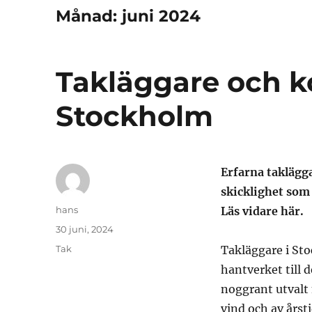
Månad:
juni 2024
Takläggare och ko
Stockholm
Erfarna taklägga
skicklighet som 
Författare
hans
Läs vidare här.
Publicerat
30 juni, 2024
den
Kategorier
Tak
Takläggare i St
hantverket till 
noggrant utvalt 
vind och av årst