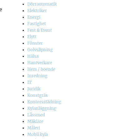
Dörrautomatik
e
Elektriker
Energi
Fastighet
Fest & Event
Flytt
Fönster
Golvslipning
Hälsa
Hantverkare
Hem / boende
Inredning
IT
Juridik
Konstgräs
Kontorsstädning
Kylanläggning
Låssmed
Mäklare
Måleri
Mobil kyla