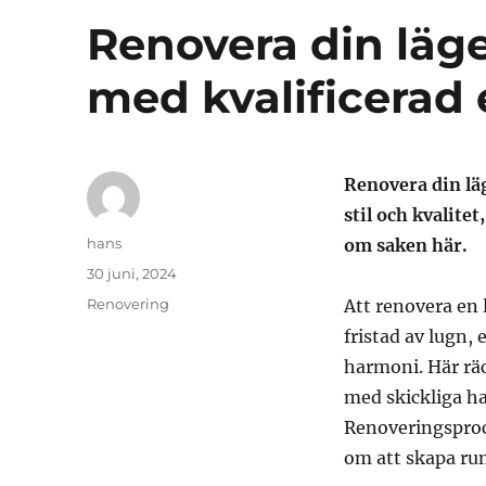
Renovera din läg
med kvalificerad 
Renovera din lä
stil och kvalite
Författare
hans
om saken här.
Publicerat
30 juni, 2024
den
Kategorier
Renovering
Att renovera en 
fristad av lugn, 
harmoni. Här räc
med skickliga ha
Renoveringsproce
om att skapa rum