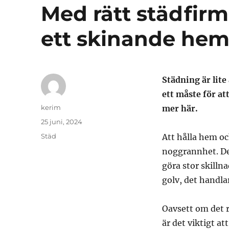
Med rätt städfirm
ett skinande he
Städning är lite
ett måste för at
Författare
kerim
mer här.
Publicerat
25 juni, 2024
den
Kategorier
Städ
Att hålla hem oc
noggrannhet. De
göra stor skilln
golv, det handlar
Oavsett om det r
är det viktigt a