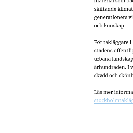
material som bå
skiftande klimat
generationers v
och kunskap.
För takläggare i
stadens offentlig
urbana landskape
århundraden. I va
skydd och skönhe
Läs mer informat
stockholmtakläg