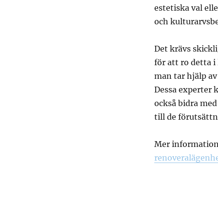
estetiska val el
och kulturarvsb
Det krävs skickl
för att ro detta
man tar hjälp av
Dessa experter 
också bidra med
till de förutsätt
Mer information 
renoveralägenh