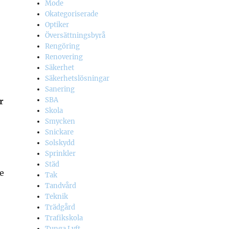
Mode
Okategoriserade
Optiker
Översättningsbyrå
Rengöring
Renovering
Säkerhet
Säkerhetslösningar
Sanering
SBA
r
Skola
Smycken
Snickare
Solskydd
Sprinkler
Städ
e
Tak
Tandvård
Teknik
Trädgård
Trafikskola
Tunga Lyft