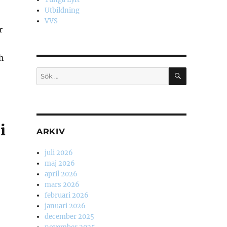
Utbildning
VVS
r
h
SÖK
Sök
efter:
i
ARKIV
juli 2026
maj 2026
april 2026
mars 2026
februari 2026
januari 2026
december 2025