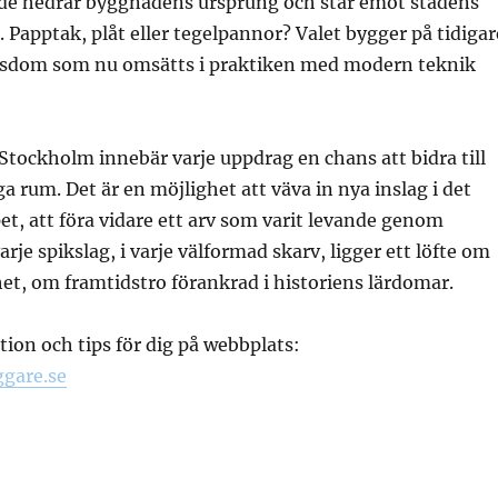
de hedrar byggnadens ursprung och står emot stadens
. Papptak, plåt eller tegelpannor? Valet bygger på tidigar
isdom som nu omsätts i praktiken med modern teknik
 Stockholm innebär varje uppdrag en chans att bidra till
a rum. Det är en möjlighet att väva in nya inslag i det
t, att föra vidare ett arv som varit levande genom
rje spikslag, i varje välformad skarv, ligger ett löfte om
t, om framtidstro förankrad i historiens lärdomar.
ion och tips för dig på webbplats:
gare.se