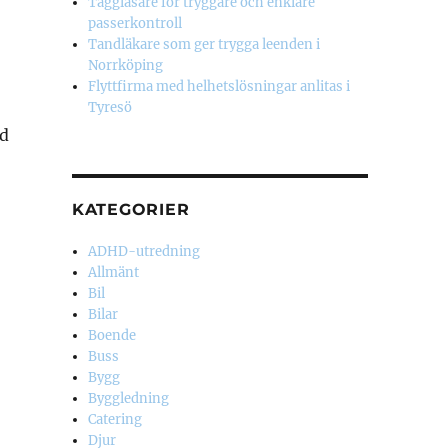
Taggläsare för tryggare och enklare
passerkontroll
Tandläkare som ger trygga leenden i
Norrköping
Flyttfirma med helhetslösningar anlitas i
Tyresö
ed
KATEGORIER
ADHD-utredning
Allmänt
Bil
Bilar
Boende
Buss
Bygg
Byggledning
Catering
Djur