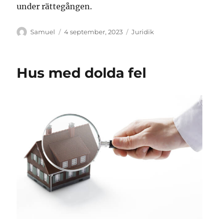
under rättegången.
Författare
Publicerat
Kategorier
Samuel
4 september, 2023
Juridik
den
Hus med dolda fel