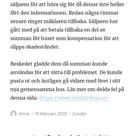
säljaren för att höra sig för då denne inte heller
fått den informationen. Redan några timmar
senare ringer mäklaren tillbaka. Säljaren har
gått med på att betala tillbaka en del av
summan för huset som kompensation för att
slippa skadeståndet.
Beskedet gladde dem då summan kunde
användas för att rätta till problemet. De kunde
pusta ut och äntligen gå vidare med livet i sitt
nya gemensamma hus. Läs mer om dolda fel på
denna sida:
https://www.doldafelhus.se/
Författare
Publicerat
Kategorier
Anna
10 februari, 2022
Juridik
den