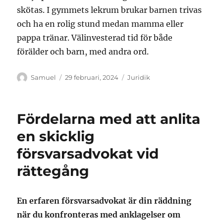
skötas. I gymmets lekrum brukar barnen trivas
och ha en rolig stund medan mamma eller
pappa tränar. Välinvesterad tid för både
förälder och barn, med andra ord.
Författare
Publicerat
Kategorier
Samuel
29 februari, 2024
Juridik
den
Fördelarna med att anlita
en skicklig
försvarsadvokat vid
rättegång
En erfaren försvarsadvokat är din räddning
när du konfronteras med anklagelser om