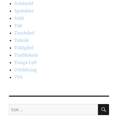
Solskydd
Sprinkler
Städ
Tak
Tandvård
Teknik
Trädgård
Trafikskola
Tunga Lyft
Utbildning
VVS
SÖ
Sök
efter: