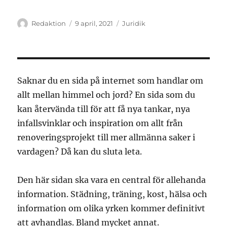
Författare
Publicerat
Kategorier
Redaktion
9 april, 2021
Juridik
den
Saknar du en sida på internet som handlar om
allt mellan himmel och jord? En sida som du
kan återvända till för att få nya tankar, nya
infallsvinklar och inspiration om allt från
renoveringsprojekt till mer allmänna saker i
vardagen? Då kan du sluta leta.
Den här sidan ska vara en central för allehanda
information. Städning, träning, kost, hälsa och
information om olika yrken kommer definitivt
att avhandlas. Bland mycket annat.