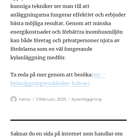
kunniga tekniker ser man till att
anläggningarna fungerar effektivt och erbjuder
bästa möjliga resultat. Genom att minska
energikostnader och förbättra inomhusmiljön
kan både företag och privatpersoner njuta av
fördelarna som en väl fungerande
kylanläggning medför.
Ta reda på mer genom att besöka:
xn--
kylanlggningstockholm-b2b.se/
Författare
Publicerat
Kategorier
henry
3 februari, 2025
Kylanläggning
den
Saknar du en sida på internet som handlar om