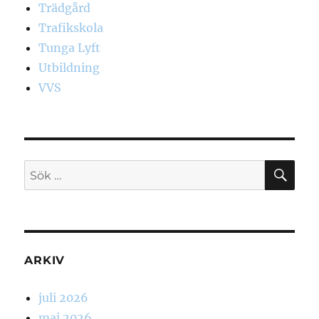
Trädgård
Trafikskola
Tunga Lyft
Utbildning
VVS
SÖ
Sök
efter:
ARKIV
juli 2026
maj 2026