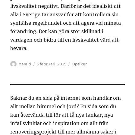
livskvalitet negativt. Därför är det idealiskt att
alla i Sverige tar ansvar för att kontrollera sin
synhälsa regelbundet och att agera vid minsta
förändring. Det kan göra stor skillnad i
vardagen och bidra till en livskvalitet värd att
bevara.
Författare
Publicerat
Kategorier
harald
5 februari, 2025
Optiker
den
Saknar du en sida på internet som handlar om
allt mellan himmel och jord? En sida som du
kan återvända till för att få nya tankar, nya
infallsvinklar och inspiration om allt från
renoveringsprojekt till mer allmänna saker i