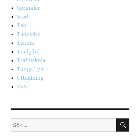
Sprinkler
Städ
Tak
Tandvård
Teknik
Trädgård
Trafikskola
Tunga Lyft
Utbildning
VVS
SÖ
Sök
efter: