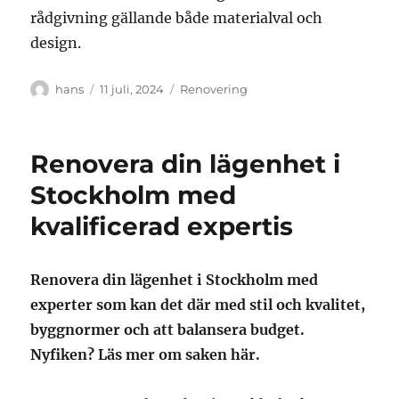
rådgivning gällande både materialval och
design.
Författare
Publicerat
Kategorier
hans
11 juli, 2024
Renovering
den
Renovera din lägenhet i
Stockholm med
kvalificerad expertis
Renovera din lägenhet i Stockholm med
experter som kan det där med stil och kvalitet,
byggnormer och att balansera budget.
Nyfiken? Läs mer om saken här.