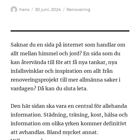
Författare
Publicerat
Kategorier
hans
30 juni, 2024
Renovering
den
Saknar du en sida på internet som handlar om
allt mellan himmel och jord? En sida som du
kan återvända till för att få nya tankar, nya
infallsvinklar och inspiration om allt från
renoveringsprojekt till mer allmänna saker i
vardagen? Då kan du sluta leta.
Den här sidan ska vara en central för allehanda
information. Städning, träning, kost, hälsa och
information om olika yrken kommer definitivt
att avhandlas. Bland mycket annat.