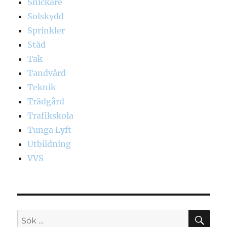
Snickare
Solskydd
Sprinkler
Städ
Tak
Tandvård
Teknik
Trädgård
Trafikskola
Tunga Lyft
Utbildning
VVS
SÖ
Sök