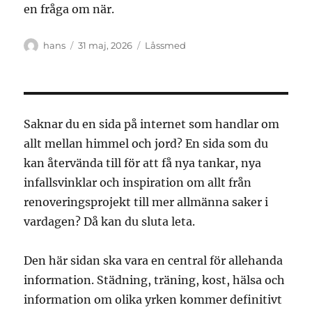
en fråga om när.
Författare
Publicerat
Kategorier
hans
31 maj, 2026
Låssmed
den
Saknar du en sida på internet som handlar om
allt mellan himmel och jord? En sida som du
kan återvända till för att få nya tankar, nya
infallsvinklar och inspiration om allt från
renoveringsprojekt till mer allmänna saker i
vardagen? Då kan du sluta leta.
Den här sidan ska vara en central för allehanda
information. Städning, träning, kost, hälsa och
information om olika yrken kommer definitivt