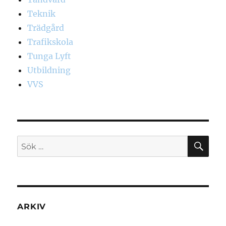
Teknik
Trädgård
Trafikskola
Tunga Lyft
Utbildning
VVS
SÖ
Sök
efter:
ARKIV