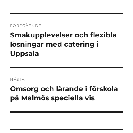
Inläggsnavigering
FÖREGÅENDE
Smakupplevelser och flexibla
Föregående
inlägg:
lösningar med catering i
Uppsala
NÄSTA
Omsorg och lärande i förskola
Nästa
inlägg:
på Malmös speciella vis