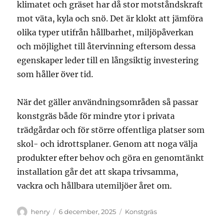
klimatet och gräset har då stor motståndskraft
mot väta, kyla och snö. Det är klokt att jämföra
olika typer utifrån hållbarhet, miljöpåverkan
och möjlighet till återvinning eftersom dessa
egenskaper leder till en långsiktig investering
som håller över tid.
När det gäller användningsområden så passar
konstgräs både för mindre ytor i privata
trädgårdar och för större offentliga platser som
skol- och idrottsplaner. Genom att noga välja
produkter efter behov och göra en genomtänkt
installation går det att skapa trivsamma,
vackra och hållbara utemiljöer året om.
Författare
Publicerat
Kategorier
henry
6 december, 2025
Konstgräs
den