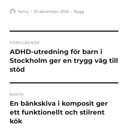
Författare
Publicerat
Kategorier
henry
20 december, 2025
Bygg
den
Inläggsnavigering
FÖREGÅENDE
ADHD-utredning för barn i
Föregående
inlägg:
Stockholm ger en trygg väg till
stöd
NÄSTA
En bänkskiva i komposit ger
Nästa
inlägg:
ett funktionellt och stilrent
kök