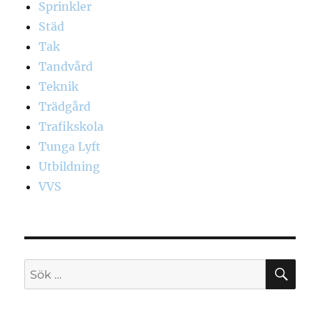
Sprinkler
Städ
Tak
Tandvård
Teknik
Trädgård
Trafikskola
Tunga Lyft
Utbildning
VVS
SÖ
Sök
efter: